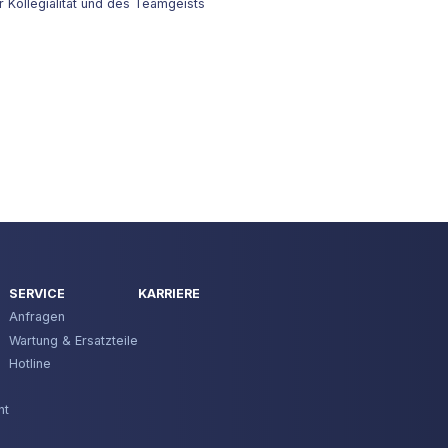
 Kollegialität und des Teamgeists
SERVICE
KARRIERE
Anfragen
Wartung & Ersatzteile
Hotline
nt