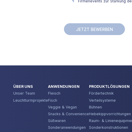
Firmenevents zur Stärkung der
JETZT BEWERBEN
ÜBER UNS
ANWENDUNGEN
PRODUKTLÖSUNGEN
Unser Team
Fleisch
Fördertechnik
Leuchtturmprojekte
Fisch
Verteilsysteme
Veggie & Vegan
Bühnen
Snacks & Convenience
Hebekippvorrichtungen
Süßwaren
Raum- & Linienequipme
Sonderanwendungen
Sonderkonstruktionen