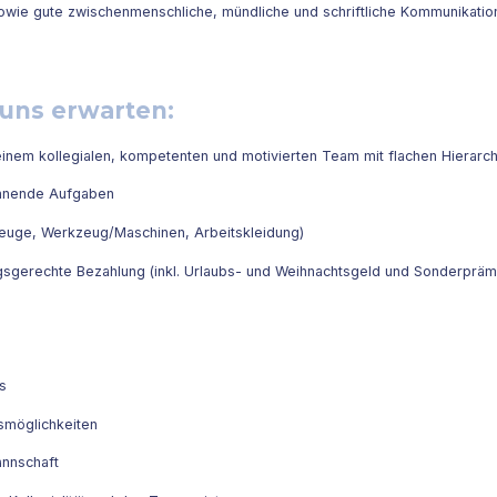
wie gute zwischenmenschliche, mündliche und schriftliche Kommunikatio
uns erwarten:
inem kollegialen, kompetenten und motivierten Team mit flachen Hierarch
nnende Aufgaben
euge, Werkzeug/Maschinen, Arbeitskleidung)
ngsgerechte Bezahlung (inkl. Urlaubs- und Weihnachtsgeld und Sonderpräm
s
smöglichkeiten
annschaft